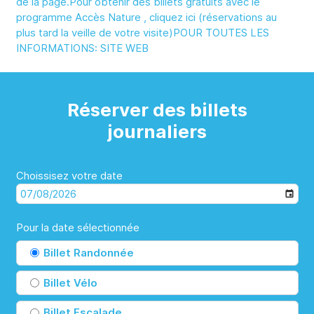
de la page.Pour obtenir des billets gratuits avec le
programme Accès Nature ,
cliquez ici
(réservations au
plus tard la veille de votre visite)POUR TOUTES LES
INFORMATIONS:
SITE WEB
Réserver des billets
journaliers
Choissisez votre date
Pour la date sélectionnée
Billet Randonnée
Billet Vélo
Billet Escalade