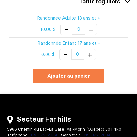
Tarifs réguliers
Randonnée Adulte 18 ans et +
-
+
0
10.00 $
Randonnée Enfant 17 ans et -
-
+
0
0.00 $
Ajouter au panier
Secteur Far hills
5966 Chemin du Lac-La Salle
,
Val-Morin
(
Québec
)
J0T 1R0
Téléphone:
819-322-2834
| Sans frais:
819-322-2834